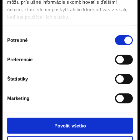
môžu príslušné informácie skombinovať s ďalšími
CZECH SPORT TRAVEL s.r.o.
údajmi, ktoré ste im poskytli alebo ktoré od vás získali,
Na Terase 145/5
keď ste používali ich služby.
182 00 Praha 8 – Ďáblice
IČ 24311197
Výber
DIČ CZ24311197
Potrebné
súhlasu
Informácie
Preferencie
Referencie
Poistenie
Štatistiky
Zájazdy na mieru
Obchodné podmienky
Marketing
Zásady ochrany osobných údajov
Informácie o alternatívnom riešení sporov
Darčekové poukazy
Povoliť všetko
Kontakt