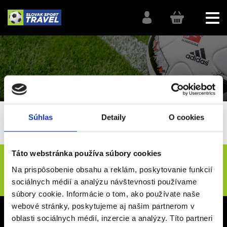
Súhlas
Detaily
O cookies
SlovakSportTravel
MS 2026 - Futbal
Táto webstránka používa súbory cookies
Novinky e-mailom
Na prispôsobenie obsahu a reklám, poskytovanie funkcií
ODOSLAŤ
sociálnych médií a analýzu návštevnosti používame
súbory cookie. Informácie o tom, ako používate naše
webové stránky, poskytujeme aj našim partnerom v
Sídlo spoločnosti
oblasti sociálnych médií, inzercie a analýzy. Títo partneri