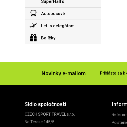
SuperHalfs
Autobusové
Let. s delegátom
Balíčky
Novinky e-mailom
Prihláste sa k
Sídlo spoločnosti
Infor
CZECH SPORT TRAVEL s.r.o.
Referen
Na Terase 145/5
Poisteni