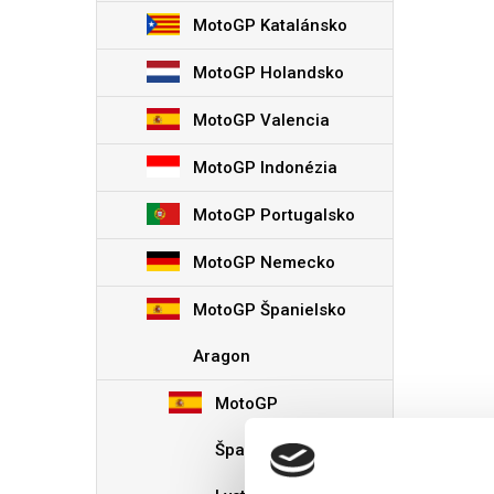
Hamburger SV
MotoGP Katalánsko
Hertha Berlín
Schalke 04
MotoGP Holandsko
Werder Bremen
DFB Pokal
MotoGP Valencia
Superpohár
MotoGP Indonézia
FC Bruggy
KAA Gent
MotoGP Portugalsko
Royal Antw
MotoGP Nemecko
Cercle Brug
Standard L
MotoGP Španielsko
Aberdeen FC
Aragon
Celtic FC
Rangers FC
MotoGP
Heart of Midlothian FC
Španielsko Aragón