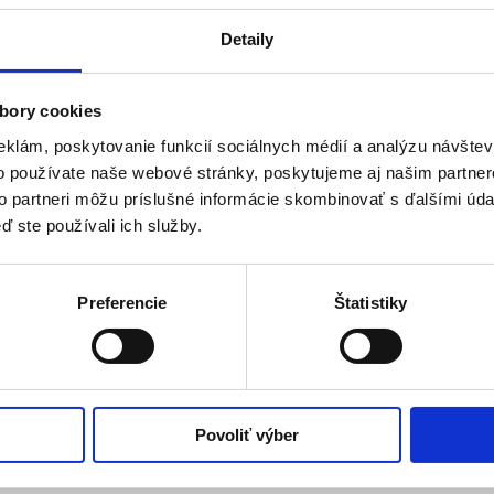
Detaily
bory cookies
eklám, poskytovanie funkcií sociálnych médií a analýzu návšte
o používate naše webové stránky, poskytujeme aj našim partner
to partneri môžu príslušné informácie skombinovať s ďalšími údaj
ď ste používali ich služby.
Preferencie
Štatistiky
Povoliť výber