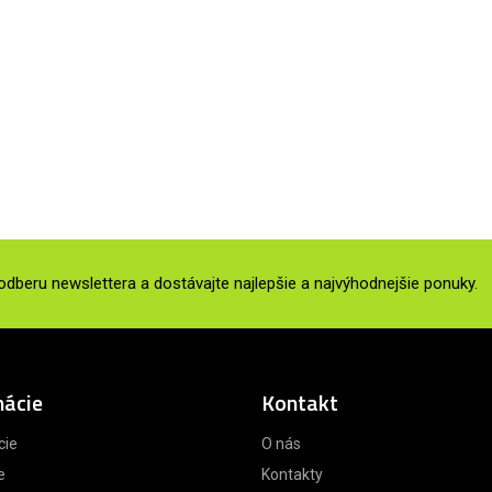
 odberu newslettera a dostávajte najlepšie a najvýhodnejšie ponuky.
mácie
Kontakt
cie
O nás
e
Kontakty