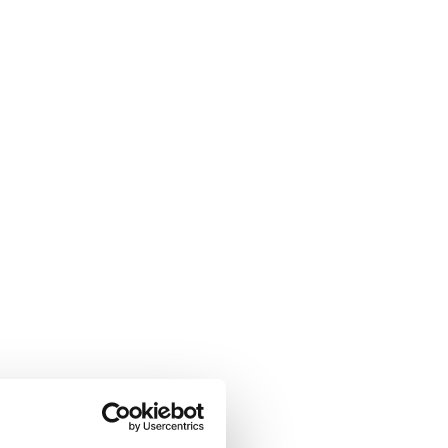
 Porto
 Benfica
orting CP
C Kodaň
w York Red Bulls
 Rapid Viedeň