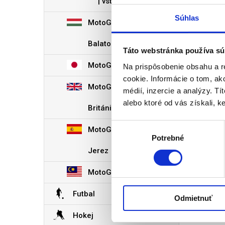
| vstupenky
Súhlas
MotoGP Maďarsko -
Balaton
Táto webstránka používa sú
MotoGP Japonsko
Na prispôsobenie obsahu a r
cookie. Informácie o tom, ak
MotoGP Velĺká
médií, inzercie a analýzy. Tí
alebo ktoré od vás získali, ke
Británia
Výber
MotoGP Španielsko
Potrebné
súhlasu
Jerez
MotoGP Malajzia
Futbal
Odmietnuť
Hokej