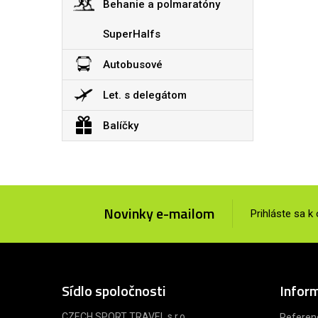
Behanie a polmaratóny
SuperHalfs
Autobusové
Let. s delegátom
Balíčky
Novinky e-mailom
Prihláste sa k
Sídlo spoločnosti
Infor
CZECH SPORT TRAVEL s.r.o.
Referen