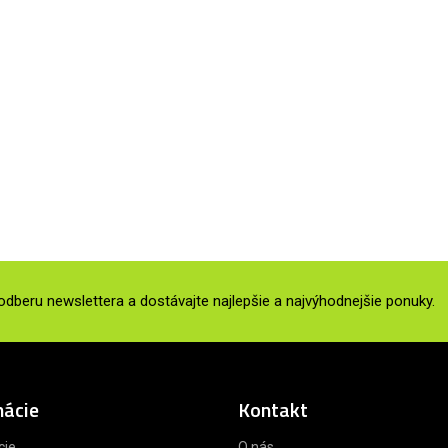
 odberu newslettera a dostávajte najlepšie a najvýhodnejšie ponuky.
mácie
Kontakt
cie
O nás