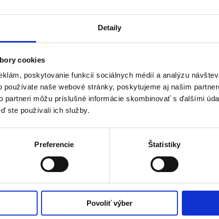
Detaily
bory cookies
eklám, poskytovanie funkcií sociálnych médií a analýzu návšte
o používate naše webové stránky, poskytujeme aj našim partner
to partneri môžu príslušné informácie skombinovať s ďalšími údaj
ď ste používali ich služby.
Preferencie
Štatistiky
Povoliť výber