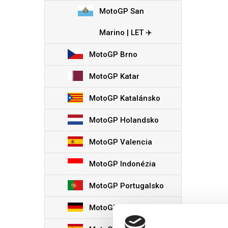
Hamburger SV
MotoGP San
Hertha Berlín
Schalke 04
Marino | LET ✈️
Werder Bremen
DFB Pokal
MotoGP Brno
Superpohár
MotoGP Katar
FC Bruggy
MotoGP Katalánsko
KAA Gent
Royal Antw
MotoGP Holandsko
Cercle Brug
Standard L
MotoGP Valencia
Aberdeen FC
MotoGP Indonézia
Celtic FC
Rangers FC
MotoGP Portugalsko
Heart of Midlothian FC
MotoGP Nemecko