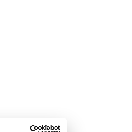
 Porto
 Benfica
orting CP
C Kodaň
w York Red Bulls
 Rapid Viedeň