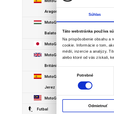
MotoGP Španielsko
Aragon
Súhlas
MotoGP Maďarsko -
Táto webstránka používa sú
Balaton
Na prispôsobenie obsahu a r
MotoGP Japonsko
cookie. Informácie o tom, ak
médií, inzercie a analýzy. Tí
MotoGP Velĺká
alebo ktoré od vás získali, ke
Británia
Výber
Potrebné
súhlasu
MotoGP Španielsko
Jerez
MotoGP Malajzia
Odmietnuť
Futbal