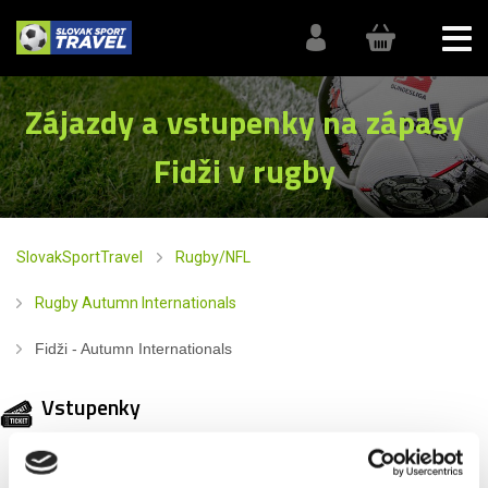
Zájazdy a vstupenky na zápasy
Fidži v rugby
SlovakSportTravel
Rugby/NFL
Rugby Autumn Internationals
Fidži - Autumn Internationals
Vstupenky