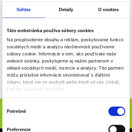
VSTUPENKA
Súhlas
Detaily
O cookies
07. 11.
2026
Táto webstránka používa súbory cookies
FRANCÚZSKO - FIDŽI | AUTUMN
Na prispôsobenie obsahu a reklám, poskytovanie funkcií
INTERNATIONALS
sociálnych médií a analýzu návštevnosti používame
súbory cookie. Informácie o tom, ako používate naše
Vstupenka na Rugby Autumn Internationals
130 €
webové stránky, poskytujeme aj našim partnerom v
oblasti sociálnych médií, inzercie a analýzy. Títo partneri
Viac info
môžu príslušné informácie skombinovať s ďalšími
údajmi, ktoré ste im poskytli alebo ktoré od vás získali,
keď ste používali ich služby.
Novinky e-mailom
Výber
Potrebné
súhlasu
ODOSLAŤ
Preferencie