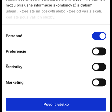
Sídlo spoločnosti
môžu príslušné informácie skombinovať s ďalšími
CZECH SPORT TRAVEL s.r.o.
údajmi, ktoré ste im poskytli alebo ktoré od vás získali,
keď ste používali ich služby.
Na Terase 145/5
182 00 Praha 8 – Ďáblice
Výber
IČ 24311197
Potrebné
súhlasu
DIČ CZ24311197
Informácie
Preferencie
Referencie
Štatistiky
Poistenie
Zájazdy na mieru
Obchodné podmienky
Marketing
Zásady ochrany osobných údajov
Informácie o alternatívnom riešení sporov
Darčekové poukazy
Povoliť všetko