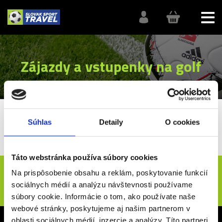
Zájazdy a vstupenky na golf
SlovakSportTravel
Iné športy
Golf
Súhlas
Detaily
O cookies
Zájazdy a vstupenky na golf
Táto webstránka používa súbory cookies
Novinky e-mailom
Na prispôsobenie obsahu a reklám, poskytovanie funkcií
sociálnych médií a analýzu návštevnosti používame
ODOSLAŤ
súbory cookie. Informácie o tom, ako používate naše
webové stránky, poskytujeme aj našim partnerom v
oblasti sociálnych médií, inzercie a analýzy. Títo partneri