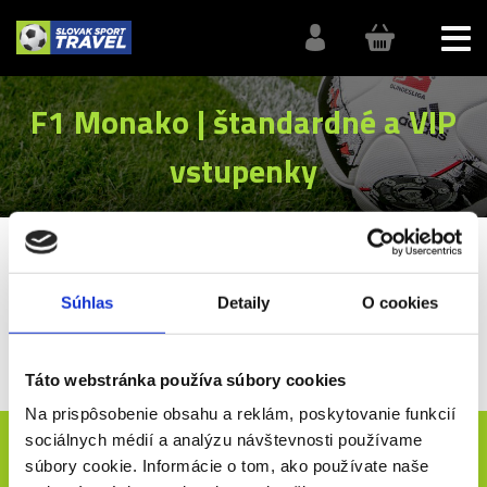
F1 Monako | štandardné a VIP
vstupenky
SlovakSportTravel
F1
F1 Monako
Súhlas
Detaily
O cookies
F1 Monako | vstupenky
Vstupenky na F1 Monaka, kde se na mestskom okruhu uskutoční
jedna z nejlukrativnejších Veľkých cien.
Táto webstránka používa súbory cookies
Na prispôsobenie obsahu a reklám, poskytovanie funkcií
Novinky e-mailom
sociálnych médií a analýzu návštevnosti používame
súbory cookie. Informácie o tom, ako používate naše
ODOSLAŤ