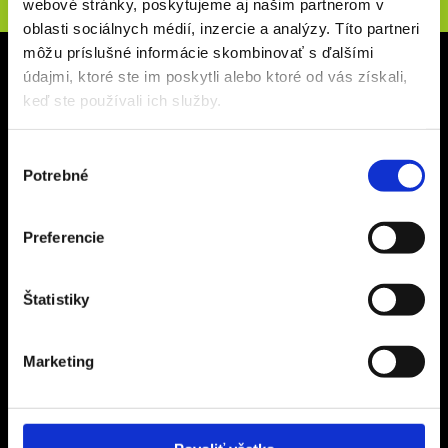
webové stránky, poskytujeme aj našim partnerom v
oblasti sociálnych médií, inzercie a analýzy. Títo partneri
môžu príslušné informácie skombinovať s ďalšími
Sídlo spoločnosti
údajmi, ktoré ste im poskytli alebo ktoré od vás získali,
keď ste používali ich služby.
CZECH SPORT TRAVEL s.r.o.
Na Terase 145/5
Výber
182 00 Praha 8 – Ďáblice
Potrebné
súhlasu
IČ 24311197
DIČ CZ24311197
Preferencie
Informácie
Štatistiky
Referencie
Poistenie
Marketing
Zájazdy na mieru
Obchodné podmienky
Zásady ochrany osobných údajov