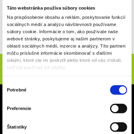
Liga bola založená v roku 1917 v Montreale a na úvod ju začali hrať
štyri tímy. V súčasnosti má NHL 32 účastníkov, z ktorých je 25
Táto webstránka používa súbory cookies
situovaných v USA a 7 v Kanade.
Na prispôsobenie obsahu a reklám, poskytovanie funkcií
Zápasy sú rozdelené na základnú časť a play-off, do ktorého
sociálnych médií a analýzu návštevnosti používame
postupuje osem najlepších družstiev z každej konferencie.
súbory cookie. Informácie o tom, ako používate naše
Víťaz tejto ligy je víťazom play-off a získava najprestížnejšiu
webové stránky, poskytujeme aj našim partnerom v
hokejovú trofej -
Stanley Cup
.
oblasti sociálnych médií, inzercie a analýzy. Títo partneri
môžu príslušné informácie skombinovať s ďalšími
Novinky e-mailom
údajmi, ktoré ste im poskytli alebo ktoré od vás získali,
keď ste používali ich služby.
ODOSLAŤ
Výber
Potrebné
súhlasu
Sídlo spoločnosti
CZECH SPORT TRAVEL s.r.o.
Preferencie
Na Terase 145/5
182 00 Praha 8 – Ďáblice
Štatistiky
IČ 24311197