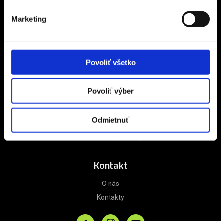
DIČ CZ24311197
Marketing
Informácie
Referencie
Povoliť všetko
Poistenie
Zájazdy na mieru
Povoliť výber
Obchodné podmienky
Zásady ochrany osobných údajov
Odmietnuť
Informácie o alternatívnom riešení sporov
Darčekové poukazy
Kontakt
O nás
Kontakty