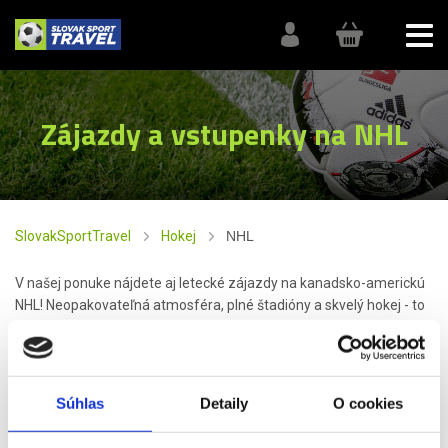
Zájazdy a vstupenky na NHL
SlovakSportTravel
Hokej
NHL
V našej ponuke nájdete aj letecké zájazdy na kanadsko-americkú
NHL! Neopakovateľná atmosféra, plné štadióny a skvelý hokej - to
všetko vám ponúkne NHL!
National Hockey League
,
NHL
je profesionálna športová
organizácia, ktorú tvoria hokejové tímy v
Spojených štátoch
a
v
Kanade
. Organizuje hokejovú súťaž družstiev pod rovnomenným
Súhlas
Detaily
O cookies
názvom.