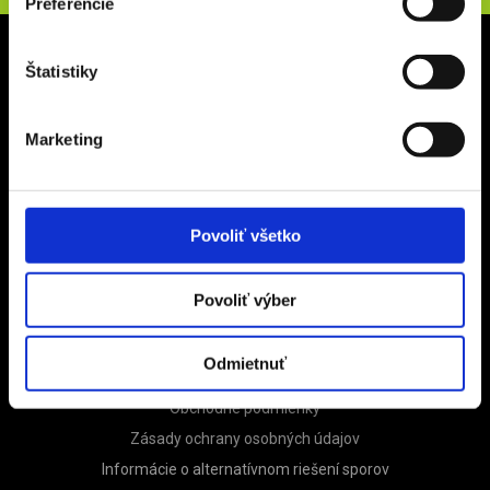
Preferencie
Sídlo spoločnosti
Štatistiky
CZECH SPORT TRAVEL s.r.o.
Na Terase 145/5
Marketing
182 00 Praha 8 – Ďáblice
IČ 24311197
DIČ CZ24311197
Povoliť všetko
Informácie
Povoliť výber
Referencie
Poistenie
Odmietnuť
Zájazdy na mieru
Obchodné podmienky
Zásady ochrany osobných údajov
Informácie o alternatívnom riešení sporov