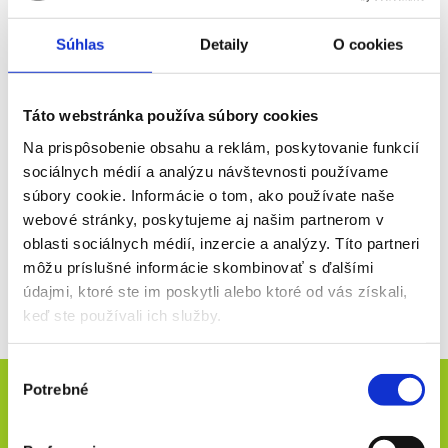
VIP
Súhlas
Detaily
O cookies
09. 10. - 11. 10.
2026
Táto webstránka používa súbory cookies
Na prispôsobenie obsahu a reklám, poskytovanie funkcií
MOTOGP INDONÉZIA | VIP vstupenky | rôzny
sociálnych médií a analýzu návštevnosti používame
počet dní
súbory cookie. Informácie o tom, ako používate naše
VIP vstupenky na celý pretekársky víkend
webové stránky, poskytujeme aj našim partnerom v
400 €
oblasti sociálnych médií, inzercie a analýzy. Títo partneri
môžu príslušné informácie skombinovať s ďalšími
Viac info
údajmi, ktoré ste im poskytli alebo ktoré od vás získali,
keď ste používali ich služby.
Výber
Novinky e-mailom
Potrebné
súhlasu
ODOSLAŤ