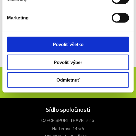
Šestnásť účastníkov je rozdelených do dvoch skupín po 8
družstvách. V rámci skupiny sa stretne každý s každým. Z každej
skupiny postúpia štvorice tímov s najvyšším počtom bodov do
Marketing
štvrťfinále. Oba tímy z ôsmych miest automaticky zostúpia do
divízie I. Víťazi štvrťfinále postúpia do semifinále, pre porazených
štvrťfinalistov sa turnaj skončí. Víťazi semifinále postúpia do finále,
kde sa rozhodne o držiteľoch zlatých a strieborných medailí.
Povoliť všetko
Medzi elitami svetového hokeja sa tradične predstaví aj
reprezentácia
Slovenska
.
Povoliť výber
Novinky e-mailom
Odmietnuť
ODOSLAŤ
Sídlo spoločnosti
CZECH SPORT TRAVEL s.r.o.
Na Terase 145/5