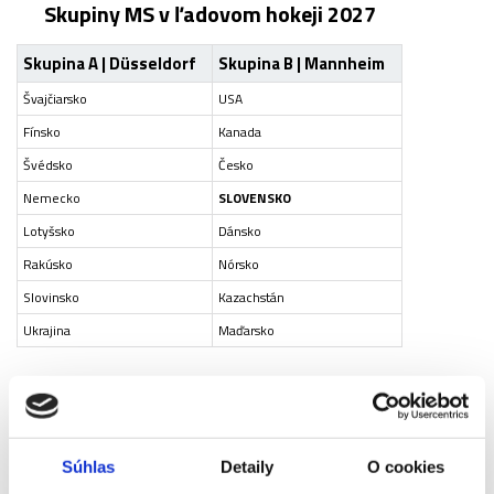
Skupiny MS v ľadovom hokeji 2027
Skupina A | Düsseldorf
Skupina B | Mannheim
Švajčiarsko
USA
Fínsko
Kanada
Švédsko
Česko
Nemecko
SLOVENSKO
Lotyšsko
Dánsko
Rakúsko
Nórsko
Slovinsko
Kazachstán
Ukrajina
Maďarsko
Rozpis zápasov MS 2027 (pripravujeme):
2027 |
Slovensko
Súhlas
Detaily
O cookies
2027 |
Slovensko