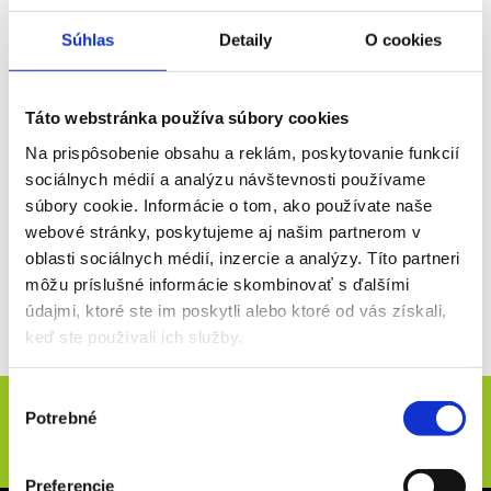
VIP
Súhlas
Detaily
O cookies
18. 09. - 20. 09.
2026
Táto webstránka používa súbory cookies
MOTOGP RAKÚSKO | VIP vstupenky | rôzny
Na prispôsobenie obsahu a reklám, poskytovanie funkcií
sociálnych médií a analýzu návštevnosti používame
počet dní
súbory cookie. Informácie o tom, ako používate naše
VIP vstupenky na celý pretekársky víkend
665 €
webové stránky, poskytujeme aj našim partnerom v
oblasti sociálnych médií, inzercie a analýzy. Títo partneri
môžu príslušné informácie skombinovať s ďalšími
Viac info
údajmi, ktoré ste im poskytli alebo ktoré od vás získali,
keď ste používali ich služby.
Výber
Novinky e-mailom
Potrebné
súhlasu
ODOSLAŤ
Preferencie