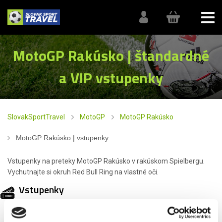
MotoGP Rakúsko | štandardné
a VIP vstupenky
SlovakSportTravel
MotoGP
MotoGP Rakúsko
MotoGP Rakúsko | vstupenky
Vstupenky na preteky MotoGP Rakúsko v rakúskom Spielbergu.
Vychutnajte si okruh Red Bull Ring na vlastné oči.
Vstupenky