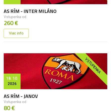
AS RÍM - INTER MILÁNO
Vstupenka od
260 €
Viac info
VSTUPENKA
18. 10.
2026
AS RÍM - JANOV
Vstupenka od
80 €