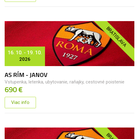
BRATISLAVA
16. 10. - 19. 10.
2026
AS RÍM - JANOV
Vstupenka, letenka, ubytovanie, raňajky, cestovné poistenie
690 €
Viac info