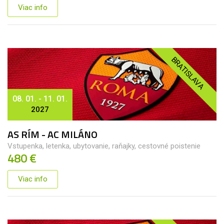
Viac info
BRATISLAVA
08. 01. - 11. 01.
2027
AS RÍM - AC MILÁNO
Vstupenka, letenka, ubytovanie, raňajky, cestovné poistenie
480 €
Viac info