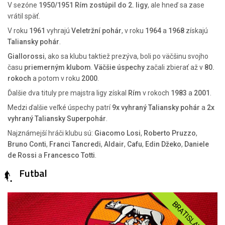
V sezóne
1950/1951
Rím zostúpil do 2. ligy
, ale hneď sa zase
vrátil späť.
V roku
1961
vyhrajú
Veletržní pohár
, v roku
1964
a
1968
získajú
Taliansky pohár
.
Giallorossi
, ako sa klubu taktiež prezýva, boli po väčšinu svojho
času
priemerným klubom
.
Väčšie úspechy
začali zbierať až v
80.
rokoch
a potom v roku
2000
.
Ďalšie dva tituly pre majstra ligy získal
Rím
v rokoch
1983
a
2001
.
Medzi ďalšie veľké úspechy patrí
9x vyhraný Taliansky pohár
a
2x
vyhraný Taliansky Superpohár
.
Najznámejší hráči klubu sú:
Giacomo Losi
,
Roberto Pruzzo
,
Bruno Conti
,
Franci Tancredi
,
Aldair
,
Cafu
,
Edin Džeko
,
Daniele
de Rossi
a
Francesco Totti
.
Futbal
BRATISLAVA