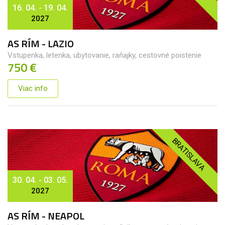
16. 04. - 19. 04.
2027
AS RÍM - LAZIO
Vstupenka, letenka, ubytovanie, raňajky, cestovné poistenie
750 €
Viac info
BRATISLAVA
30. 04. - 03. 05.
2027
AS RÍM - NEAPOL