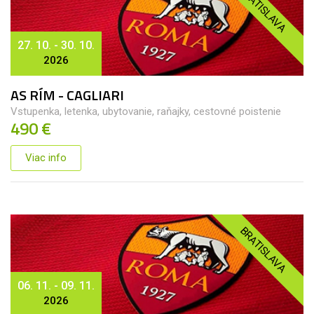
BRATISLAVA
27. 10. - 30. 10.
2026
AS RÍM - CAGLIARI
Vstupenka, letenka, ubytovanie, raňajky, cestovné poistenie
490 €
Viac info
BRATISLAVA
06. 11. - 09. 11.
2026