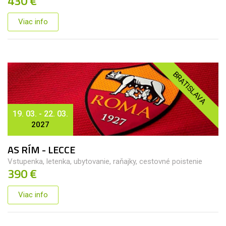
430 €
Viac info
BRATISLAVA
19. 03. - 22. 03.
2027
AS RÍM - LECCE
Vstupenka, letenka, ubytovanie, raňajky, cestovné poistenie
390 €
Viac info