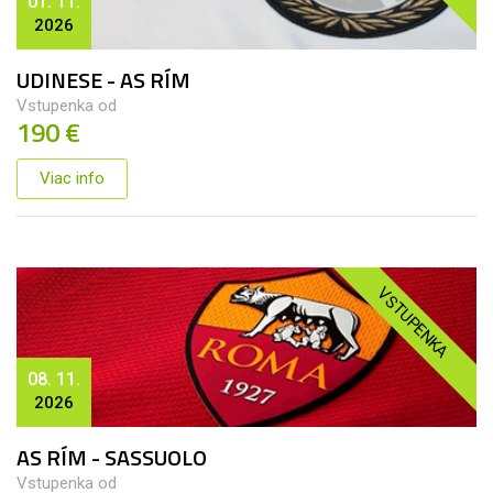
01. 11.
2026
UDINESE - AS RÍM
Vstupenka od
190 €
Viac info
VSTUPENKA
08. 11.
2026
AS RÍM - SASSUOLO
Vstupenka od