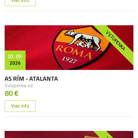
Viac info
VSTUPENKA
05. 09.
2026
AS RÍM - ATALANTA
Vstupenka od
80 €
Viac info