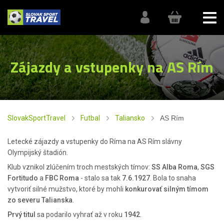
Zájazdy a vstupenky na AS Rím
SlovakSportTravel
Futbal
Taliansko
AS Rím
Letecké zájazdy a vstupenky do Ríma na AS Rím slávny
Olympijský štadión.
Klub vznikol zlúčením troch mestských tímov:
SS Alba Roma
,
SGS
Fortitudo
a
FBC Roma
- stalo sa tak
7.6.1927
. Bola to snaha
vytvoriť silné mužstvo, ktoré by mohli
konkurovať silným tímom
zo severu Talianska
.
Prvý titul
sa podarilo vyhrať až v roku
1942
.