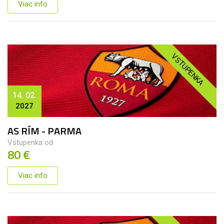
Viac info
VSTUPENKA
14. 02.
2027
AS RÍM - PARMA
Vstupenka od
80 €
Viac info