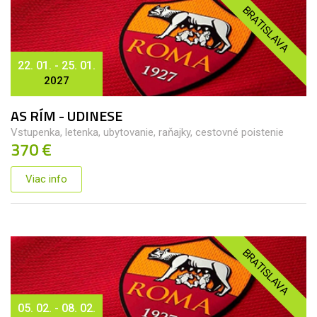
BRATISLAVA
22. 01. - 25. 01.
2027
AS RÍM - UDINESE
Vstupenka, letenka, ubytovanie, raňajky, cestovné poistenie
370 €
Viac info
BRATISLAVA
05. 02. - 08. 02.