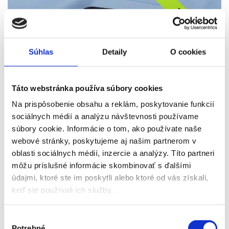
BRATISLAVA
11. 12. - 14. 12.
Súhlas
Detaily
O cookies
2026
LAZIO - AS RÍM
Táto webstránka používa súbory cookies
Vstupenka, letenka, ubytovanie, raňajky, cestovné poistenie
Na prispôsobenie obsahu a reklám, poskytovanie funkcií
550 €
sociálnych médií a analýzu návštevnosti používame
súbory cookie. Informácie o tom, ako používate naše
Viac info
webové stránky, poskytujeme aj našim partnerom v
oblasti sociálnych médií, inzercie a analýzy. Títo partneri
môžu príslušné informácie skombinovať s ďalšími
údajmi, ktoré ste im poskytli alebo ktoré od vás získali,
BRATISLAVA
keď ste používali ich služby.
Výber
09. 04. - 12. 04.
Potrebné