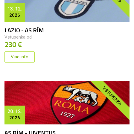
13. 12.
2026
LAZIO - AS RÍM
Vstupenka od
230 €
Viac info
VSTUPENKA
20. 12.
2026
AS RÍM - JUVENTUS