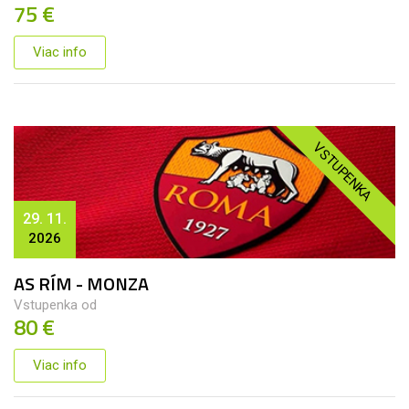
75 €
Viac info
VSTUPENKA
29. 11.
2026
AS RÍM - MONZA
Vstupenka od
80 €
Viac info