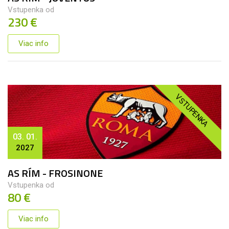
Vstupenka od
230 €
Viac info
VSTUPENKA
03. 01.
2027
AS RÍM - FROSINONE
Vstupenka od
80 €
Viac info