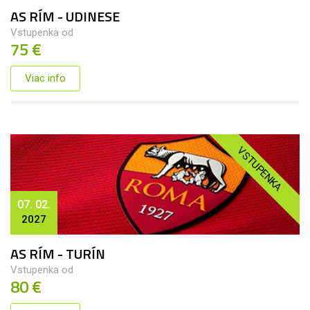
AS RÍM - UDINESE
Vstupenka od
75 €
Viac info
VSTUPENKA
07. 02.
2027
AS RÍM - TURÍN
Vstupenka od
80 €