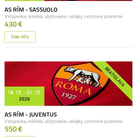
AS RÍM - SASSUOLO
Vstupenka, letenka, ubytovanie, raňajky, cestovné poistenie
430 €
Viac info
BRATISLAVA
18. 12. - 21. 12.
2026
AS RÍM - JUVENTUS
Vstupenka, letenka, ubytovanie, raňajky, cestovné poistenie
550 €