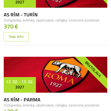
2027
AS RÍM - TURÍN
Vstupenka, letenka, ubytovanie, raňajky, cestovné poistenie
370 €
Viac info
BRATISLAVA
12. 02. - 15. 02.
2027
AS RÍM - PARMA
Vstupenka, letenka, ubytovanie, raňajky, cestovné poistenie