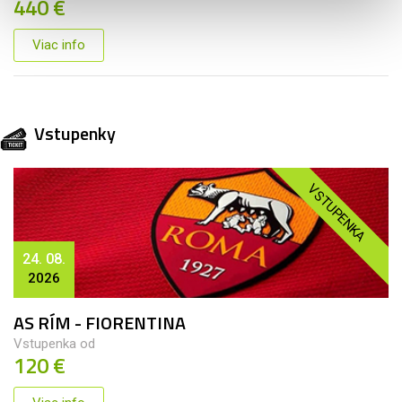
440 €
Viac info
Vstupenky
VSTUPENKA
24. 08.
2026
AS RÍM - FIORENTINA
Vstupenka od
120 €