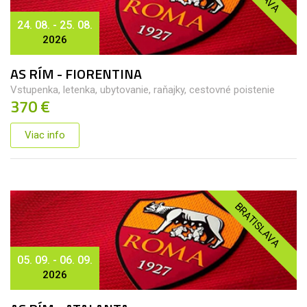
24. 08. - 25. 08.
2026
AS RÍM - FIORENTINA
Vstupenka, letenka, ubytovanie, raňajky, cestovné poistenie
370 €
Viac info
BRATISLAVA
05. 09. - 06. 09.
2026