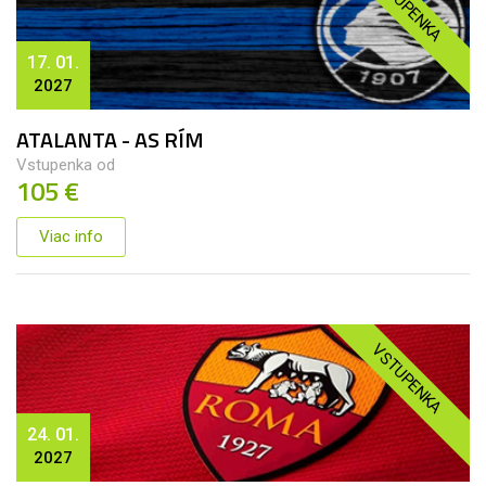
VSTUPENKA
17. 01.
2027
ATALANTA - AS RÍM
Vstupenka od
105 €
Viac info
VSTUPENKA
24. 01.
2027