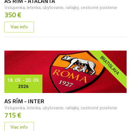
AS RÍM - ATALANTA
Vstupenka, letenka, ubytovanie, raňajky, cestovné poistenie
350 €
Viac info
BRATISLAVA
18. 09. - 20. 09.
2026
AS RÍM - INTER
Vstupenka, letenka, ubytovanie, raňajky, cestovné poistenie
715 €
Viac info