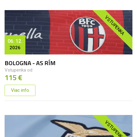
VSTUPENKA
06. 12.
2026
BOLOGNA - AS RÍM
Vstupenka od
115 €
Viac info
VSTUPENKA