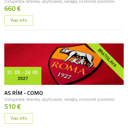
Vstupenka, letenka, ubytovanie, raňajky, cestovné poistenie
660 €
Viac info
BRATISLAVA
21. 05. - 24. 05.
2027
AS RÍM - COMO
Vstupenka, letenka, ubytovanie, raňajky, cestovné poistenie
510 €
Viac info