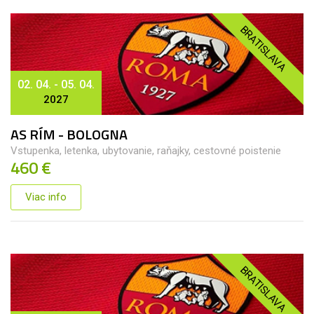
BRATISLAVA
02. 04. - 05. 04.
2027
AS RÍM - BOLOGNA
Vstupenka, letenka, ubytovanie, raňajky, cestovné poistenie
460 €
Viac info
BRATISLAVA