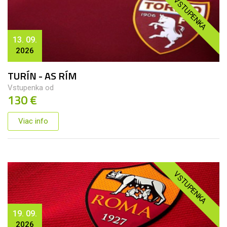
VSTUPENKA
13. 09.
2026
TURÍN - AS RÍM
Vstupenka od
130 €
Viac info
VSTUPENKA
19. 09.
2026