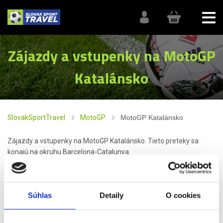
Zájazdy a vstupenky na MotoGP
Katalánsko
SlovakSportTravel
MotoGP
MotoGP Katalánsko
Zájazdy a vstupenky na MotoGP Katalánsko. Tieto preteky sa
konajú na okruhu Barcelona-Catalunya.
Preteky
MotoGP v Katalánsku
sú jednými z najdôležitejších
udalostí v kalendári
MotoGP
. Konajú sa na okruhu
Circuit
de
Barcelona
-
Catalunya
v
Montmeló
, blízko
Barcelony
. Katalánske
Súhlas
Detaily
O cookies
preteky majú výnimočný význam nielen pre pretekárov, ale aj pre
fanúšikov, pretože
Katalánsko
je jedným z epicentier
motocyklového športu. Preteky sú často plné emocionálnych