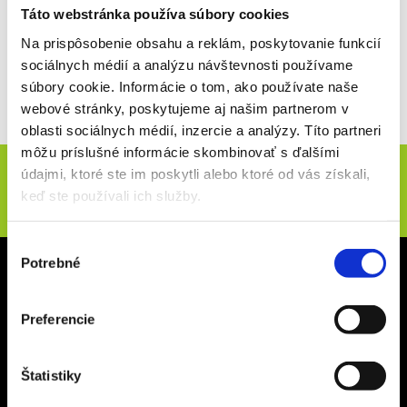
Táto webstránka používa súbory cookies
súbojov a dramatických momentov, čo ich robí jedným z
najatraktívnejších podujatí v sezóne. Atmosféra na okruhu
Circuit
Na prispôsobenie obsahu a reklám, poskytovanie funkcií
de
Barcelona
-
Catalunya
je vždy energická a vášnivá, s fanúšikmi,
sociálnych médií a analýzu návštevnosti používame
ktorí podporujú svojich obľúbených jazdcov s veľkým nadšením.
súbory cookie. Informácie o tom, ako používate naše
Katalánske preteky majú teda osobitný význam pre motocyklový
webové stránky, poskytujeme aj našim partnerom v
šport a sú neodmysliteľnou súčasťou kalendára
MotoGP
.
oblasti sociálnych médií, inzercie a analýzy. Títo partneri
môžu príslušné informácie skombinovať s ďalšími
Novinky e-mailom
údajmi, ktoré ste im poskytli alebo ktoré od vás získali,
keď ste používali ich služby.
ODOSLAŤ
Výber
Potrebné
Sídlo spoločnosti
súhlasu
CZECH SPORT TRAVEL s.r.o.
Preferencie
Na Terase 145/5
182 00 Praha 8 – Ďáblice
Štatistiky
IČ 24311197
DIČ CZ24311197