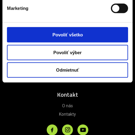
Marketing
Informácie
Referencie
Povoliť všetko
Poistenie
Zájazdy na mieru
Obchodné podmienky
Povoliť výber
Zásady ochrany osobných údajov
Informácie o alternatívnom riešení sporov
Odmietnuť
Darčekové poukazy
Kontakt
O nás
Kontakty