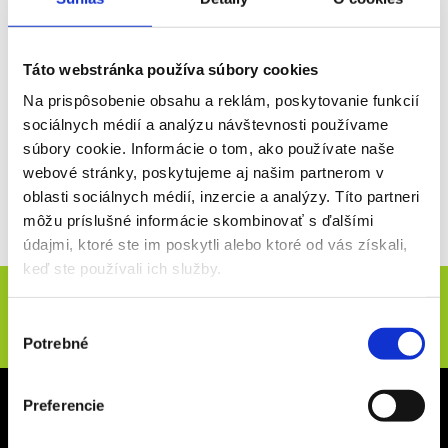
Ak nemáte účet, môžete sa
zaregistrovať
.
Obnova
zabudnutého hesla
.
Táto webstránka používa súbory cookies
Na prispôsobenie obsahu a reklám, poskytovanie funkcií
sociálnych médií a analýzu návštevnosti používame
Prihlásiť sa
súbory cookie. Informácie o tom, ako používate naše
webové stránky, poskytujeme aj našim partnerom v
oblasti sociálnych médií, inzercie a analýzy. Títo partneri
môžu príslušné informácie skombinovať s ďalšími
údajmi, ktoré ste im poskytli alebo ktoré od vás získali,
keď ste používali ich služby.
Novinky e-mailom
Výber
ODOSLAŤ
Potrebné
súhlasu
Sídlo spoločnosti
Preferencie
CZECH SPORT TRAVEL s.r.o.