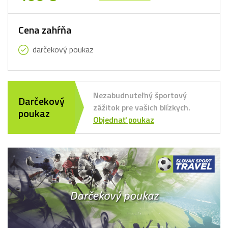
Cena zahŕňa
darčekový poukaz
Nezabudnuteľný športový
Darčekový
zážitok pre vašich blízkych.
poukaz
Objednať poukaz