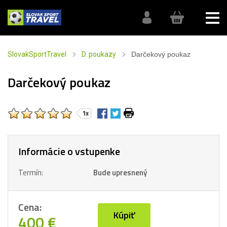
SlovakSportTravel
D. poukazy
Darčekový poukaz
Darčekový poukaz
1x
Informácie o vstupenke
Termín:
Bude upresnený
Cena:
Kúpiť
400 €