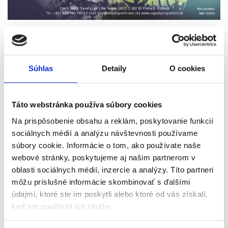
Často kladené otázky:
Súhlas
Detaily
O cookies
Aká je platnosť poukazu?
Dá sa darčekový poukaz využiť na objednávku
Táto webstránka používa súbory cookies
zájazdov aj vstupeniek?
Na prispôsobenie obsahu a reklám, poskytovanie funkcií
sociálnych médií a analýzu návštevnosti používame
Je nutné použiť celý darčekový poukaz naraz?
súbory cookie. Informácie o tom, ako používate naše
webové stránky, poskytujeme aj našim partnerom v
Čo ak cena objednávky presiahne hodnotu
oblasti sociálnych médií, inzercie a analýzy. Títo partneri
darčekového poukazu?
môžu príslušné informácie skombinovať s ďalšími
údajmi, ktoré ste im poskytli alebo ktoré od vás získali,
keď ste používali ich služby.
Aký je spôsob doručenia darčekového poukazu?