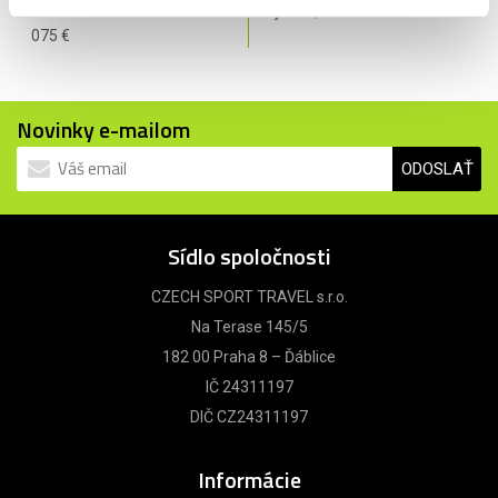
- smrť následkom úrazu do 4
zájazdu, maximálne 610 €.
075 €
Novinky e-mailom
ODOSLAŤ
Sídlo spoločnosti
CZECH SPORT TRAVEL s.r.o.
Na Terase 145/5
182 00 Praha 8 – Ďáblice
IČ 24311197
DIČ CZ24311197
Informácie