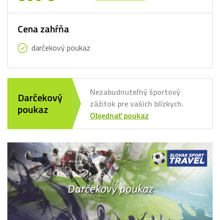
Cena zahŕňa
darčekový poukaz
Nezabudnuteľný športový
Darčekový
zážitok pre vašich blízkych.
poukaz
Objednať poukaz