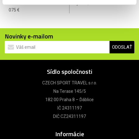
- smrť následkom úrazu do 4
zájazdu, maximálne 610 €.
075 €
Novinky e-mailom
ODOSLAŤ
Sídlo spoločnosti
CZECH SPORT TRAVEL s.r.o.
Na Terase 145/5
182 00 Praha 8 – Ďáblice
IČ 24311197
DIČ CZ24311197
Informácie