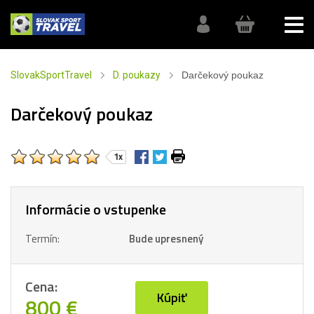
SlovakSportTravel
D. poukazy
Darčekový poukaz
Darčekový poukaz
1x
Informácie o vstupenke
Termín:
Bude upresnený
Cena:
Kúpiť
800 €