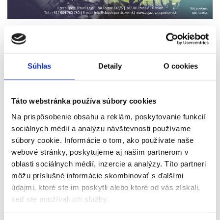
Často kladené otázky:
Súhlas
Detaily
O cookies
Aká je platnosť poukazu?
Dá sa darčekový poukaz využiť na objednávku
Táto webstránka používa súbory cookies
zájazdov aj vstupeniek?
Na prispôsobenie obsahu a reklám, poskytovanie funkcií
sociálnych médií a analýzu návštevnosti používame
Je nutné použiť celý darčekový poukaz naraz?
súbory cookie. Informácie o tom, ako používate naše
webové stránky, poskytujeme aj našim partnerom v
Čo ak cena objednávky presiahne hodnotu
oblasti sociálnych médií, inzercie a analýzy. Títo partneri
darčekového poukazu?
môžu príslušné informácie skombinovať s ďalšími
údajmi, ktoré ste im poskytli alebo ktoré od vás získali,
keď ste používali ich služby.
Aký je spôsob doručenia darčekového poukazu?