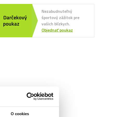
Nezabudnuteľný
Darčekový
športový zážitok pre
poukaz
vašich blízkych.
Objednať poukaz
 Porto
 Benfica
orting CP
C Kodaň
w York Red Bulls
 Rapid Viedeň
O cookies