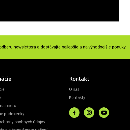
 odberu newslettera a dostávajte najlepšie a najvýhodnejšie ponuky.
mácie
Kontakt
cie
O nás
e
Kontakty
 na mieru
é podmienky
ochrany osobných údajov