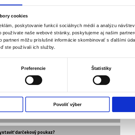
) - 3. kategória
200 EUR
) - 2. kategória
600 EUR
bory cookies
eklám, poskytovanie funkcií sociálnych médií a analýzu návšte
o používate naše webové stránky, poskytujeme aj našim partner
to partneri môžu príslušné informácie skombinovať s ďalšími údaj
ď ste používali ich služby.
Preferencie
Štatistiky
ľa seba?
Povoliť výber
ystaviť darčekový poukaz?