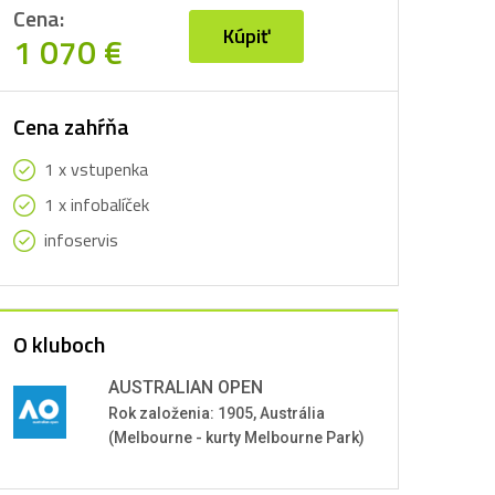
ppa Italia
 Azerbajdžan | vstupenky
Cena:
 Azerbajdžan | LET ✈️
Kúpiť
1 070 €
 Japonsko | vstupenky
Cena zahŕňa
1 x vstupenka
1 x infobalíček
infoservis
 Veľká Británia | vstupenky
O kluboch
ton Villa - EL
AUSTRALIAN OPEN
Rok založenia: 1905, Austrália
(Melbourne - kurty Melbourne Park)