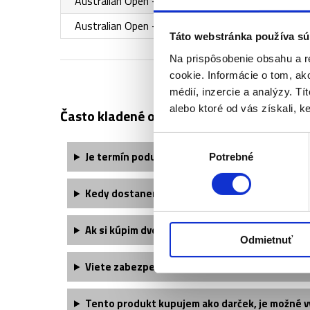
Australian Open - Semifinále muži dvojhra (2. zápas
Australian Open - Semifinále muži dvojhra (2. zápas
Táto webstránka používa sú
Na prispôsobenie obsahu a r
cookie. Informácie o tom, ak
médií, inzercie a analýzy. Tí
alebo ktoré od vás získali, ke
Často kladené otázky:
Výber
Je termín podujatia finálne potvrdený?
Potrebné
súhlasu
Kedy dostanem svoje vstupenky?
Ak si kúpim dve vstupenky, budeme sedieť ved
Odmietnuť
Viete zabezpečiť väčší počet vstupeniek?
Tento produkt kupujem ako darček, je možné v