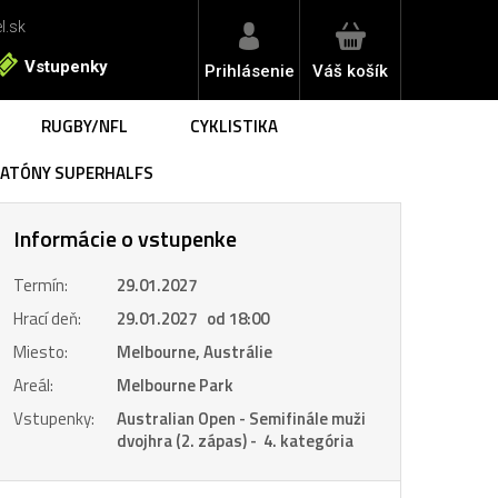
l.sk
Vstupenky
Prihlásenie
Váš košík
RUGBY/NFL
CYKLISTIKA
RATÓNY SUPERHALFS
 Monza | vstupenky
otoGP San Marino | vstupenky
 Fiorentina
 Monza | BUS 2 noci
toGP San Marino | LET ✈️
 Miláno
 Monza | BUS 1 noc
S Rím
Informácie o vstupenke
 Monza | LET ✈️
talanta BC
otoGP Holandsko | vstupenky
logna FC
Termín:
29.01.2027
omo 1907
Hrací deň:
29.01.2027 od 18:00
 Turín
otoGP Nemecko | vstupenky
Miesto:
Melbourne, Austrálie
ter Miláno
ventus FC
Areál:
Melbourne Park
 Abú Dhabí | vstupenky
rma Calcio 1913
 Abú Dhabí | LET ✈️
Vstupenky:
Australian Open - Semifinále muži
toGP Veľká Británia | vstupenky
SC Neapol
dvojhra (2. zápas) - 4. kategória
S. Lazio
inese Calcio