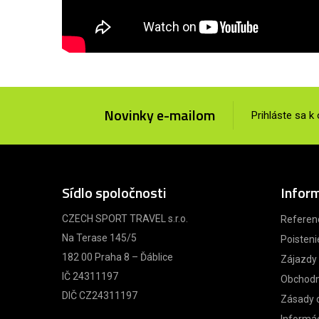
Novinky e-mailom
Prihláste sa k
Sídlo spoločnosti
Infor
CZECH SPORT TRAVEL s.r.o.
Referen
Na Terase 145/5
Poisteni
182 00 Praha 8 – Ďáblice
Zájazdy
IČ 24311197
Obchodn
DIČ CZ24311197
Zásady 