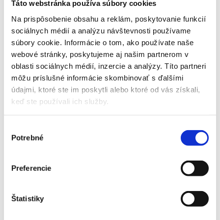
Táto webstránka používa súbory cookies
Na prispôsobenie obsahu a reklám, poskytovanie funkcií
sociálnych médií a analýzu návštevnosti používame
súbory cookie. Informácie o tom, ako používate naše
AUSTRALIAN OPEN - GRAND
webové stránky, poskytujeme aj našim partnerom v
oblasti sociálnych médií, inzercie a analýzy. Títo partneri
SLAM
môžu príslušné informácie skombinovať s ďalšími
údajmi, ktoré ste im poskytli alebo ktoré od vás získali,
Príplatky za vstupenky vyššej kategórie
keď ste používali ich služby.
Názov
Príplatok
Výber
Potrebné
súhlasu
Australian Open - 6. DEŇ 3. kolo
0 EUR
- večerná session - 4. kategória
Preferencie
Australian Open - 6. DEŇ 3. kolo
30 EUR
- večerná session - 3. kategória
Štatistiky
Australian Open - 6. DEŇ 3. kolo
130 EUR