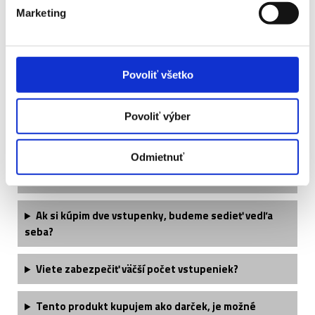
- večerná session - 2. kategória
Marketing
Povoliť všetko
Často kladené otázky:
Povoliť výber
Je termín podujatia finálne potvrdený?
Odmietnuť
Kedy dostanem svoje vstupenky?
Ak si kúpim dve vstupenky, budeme sedieť vedľa
seba?
Viete zabezpečiť väčší počet vstupeniek?
Tento produkt kupujem ako darček, je možné