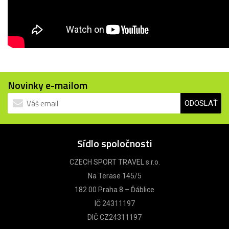
Novinky e-mailom
ODOSLAŤ
Sídlo spoločnosti
CZECH SPORT TRAVEL s.r.o.
Na Terase 145/5
182 00 Praha 8 – Ďáblice
IČ 24311197
DIČ CZ24311197