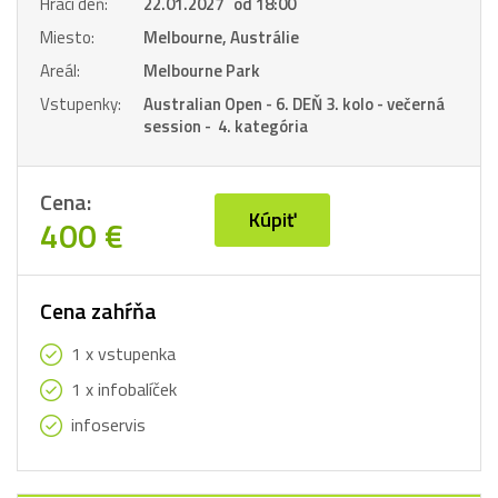
Hrací deň:
22.01.2027 od 18:00
Miesto:
Melbourne, Austrálie
Areál:
Melbourne Park
Vstupenky:
Australian Open - 6. DEŇ 3. kolo - večerná
session - 4. kategória
Cena:
Kúpiť
400 €
Cena zahŕňa
1 x vstupenka
1 x infobalíček
infoservis