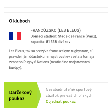
O kluboch
FRANCÚZSKO (LES BLEUS)
Domácí štadión: Stade de France (Paříž),
kapacita: 81 338 divákov
Les Bleus, tak sa prezýva francúzskym rugbystom, sú
pravidelným účastníkom majstrovstiev sveta a turnaja
zvaného Rugby 6 Nations (neoficiálne majstrovstvá
Európy).
Nezabudnuteľný športový
Darčekový
zážitok pre vašich blízkych.
poukaz
Objednať poukaz