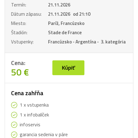
Termín:
21.11.2026
Dátum zápasu:
21.11.2026 od 21:10
Miesto:
Paríž, Francúzsko
Štadión:
Stade de France
Vstupenky:
Francúzsko - Argentína - 3. kategória
Cena:
Kúpiť
50 €
Cena zahŕňa
1 x vstupenka
1 x infobalíček
infoservis
garancia sedenia v páre