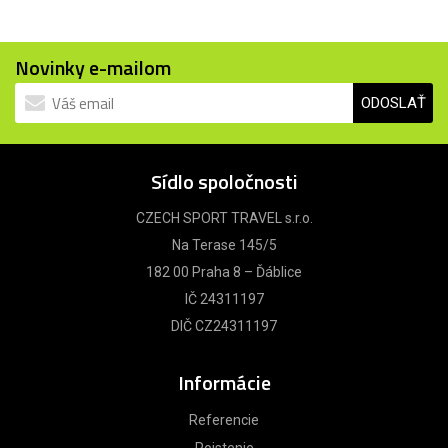
Novinky e-mailom
ODOSLAŤ
Sídlo spoločnosti
CZECH SPORT TRAVEL s.r.o.
Na Terase 145/5
182 00 Praha 8 – Ďáblice
IČ 24311197
DIČ CZ24311197
Informácie
Referencie