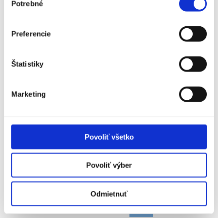
Potrebné
súhlasu
Preferencie
Štatistiky
Marketing
Povoliť všetko
Povoliť výber
FRANCÚZSKO (LES BLEUS) -
Odmietnuť
ARGENTÍNA