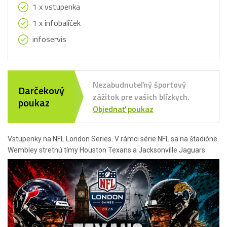
1 x vstupenka
1 x infobalíček
infoservis
Nezabudnuteľný športový
Darčekový
zážitok pre vašich blízkych.
poukaz
Objednať poukaz
Vstupenky na NFL London Series. V rámci série NFL sa na štadióne
Wembley stretnú tímy Houston Texans a Jacksonville Jaguars.