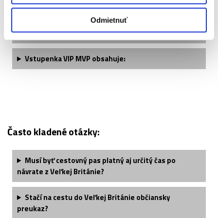
Vstupenka VIP Private Box obsahuje:
Odmietnuť
Vstupenka VIP Huddle (sektor 226) obsahuje:
Vstupenka VIP MVP obsahuje:
Často kladené otázky:
Musí byť cestovný pas platný aj určitý čas po
návrate z Veľkej Británie?
Stačí na cestu do Veľkej Británie občiansky
preukaz?