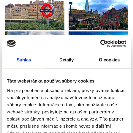
Súhlas
Detaily
O cookies
Táto webstránka používa súbory cookies
Na prispôsobenie obsahu a reklám, poskytovanie funkcií
sociálnych médií a analýzu návštevnosti používame
súbory cookie. Informácie o tom, ako používate naše
webové stránky, poskytujeme aj našim partnerom v
HOUSTON TEXAS - JACKSONVILLE
oblasti sociálnych médií, inzercie a analýzy. Títo partneri
môžu príslušné informácie skombinovať s ďalšími
údajmi, ktoré ste im poskytli alebo ktoré od vás získali,