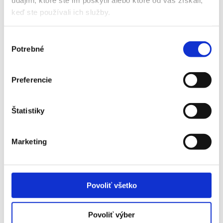
JAGUARS
keď ste používali ich služby.
Príplatky za vstupenky vyššej kategórie
Výber
Potrebné
súhlasu
Názov
Príplatok
Preferencie
Houston Texans - Jacksonville
70 EUR
Jaguars - Sektor 224
Štatistiky
Marketing
Popis vstupeniek ↓
Povoliť všetko
Vstupenka VIP Sideline (sektor 101) obsahuje:
Povoliť výber