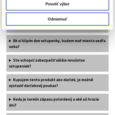
Povoliť výber
Kedy obdržím svoje vstupenky?
Odmietnuť
Aké oblečenie si môžem vziať?
Ak si kúpim dve vstupenky, budem mať miesta vedľa
seba?
Ste schopní zabezpečiť väčšie množstvo
vstupeniek?
Kupujem tento produkt ako darček, je možné
vystaviť darčekový poukaz?
Kedy je termín zápasu potvrdený a aké sú hracie
dni?