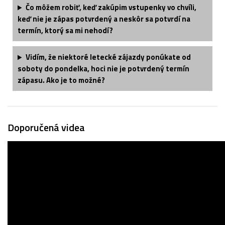
Čo môžem robiť, keď zakúpim vstupenky vo chvíli,
keď nie je zápas potvrdený a neskôr sa potvrdí na
termín, ktorý sa mi nehodí?
Vidím, že niektoré letecké zájazdy ponúkate od
soboty do pondelka, hoci nie je potvrdený termín
zápasu. Ako je to možné?
Doporučená videa