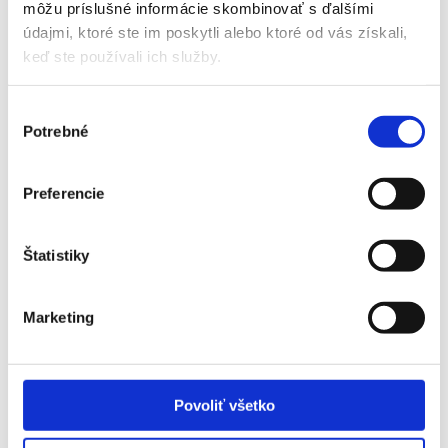
môžu príslušné informácie skombinovať s ďalšími
údajmi, ktoré ste im poskytli alebo ktoré od vás získali,
OLYMPIQUE LYON - AS MONACO
keď ste používali ich služby.
Výber
Príplatky za vstupenky vyššej kategórie
Potrebné
súhlasu
Názov
Príplatok
Preferencie
Olympique Lyon - AS Monaco - 2.
20 EUR
Štatistiky
kategória - sektor 107
Marketing
Často kladené otázky:
Povoliť všetko
Je termín zápasu finálne potvrdený?