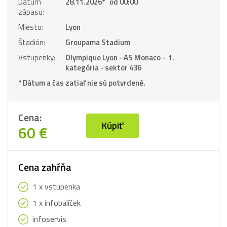
Dátum
28.11.2026
*
od 00:00
zápasu:
Miesto:
Lyon
Štadión:
Groupama Stadium
Vstupenky:
Olympique Lyon - AS Monaco - 1.
kategória - sektor 436
* Dátum a čas zatiaľ nie sú potvrdené.
Cena:
Kúpiť
60 €
Cena zahŕňa
1 x vstupenka
1 x infobalíček
infoservis