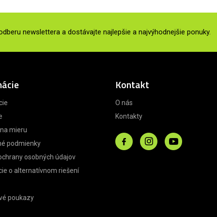
 odberu newslettera a dostávajte najlepšie a najvýhodnejšie ponuky.
mácie
Kontakt
cie
O nás
e
Kontakty
 na mieru
é podmienky
ochrany osobných údajov
ie o alternatívnom riešení
vé poukazy