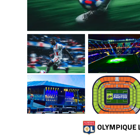
Hamburger SV
Hertha Berlín
Schalke 04
Werder Bremen
DFB Pokal
Superpohár
FC Bruggy
KAA Gent
Royal Antw
Cercle Brug
Standard L
Aberdeen FC
Celtic FC
Rangers FC
Heart of Midlothian FC
OLYMPIQUE 