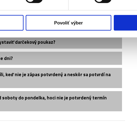
vedľa seba?
Povoliť výber
eniek?
ystaviť darčekový poukaz?
e dni?
i, keď nie je zápas potvrdený a neskôr sa potvrdí na
d soboty do pondelka, hoci nie je potvrdený termín