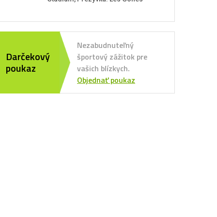
Nezabudnuteľný
Darčekový
športový zážitok pre
poukaz
vašich blízkych.
Objednať poukaz
 Porto
 Benfica
orting CP
C Kodaň
w York Red Bulls
 Rapid Viedeň