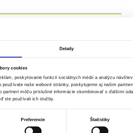
Príplatok
r 107
10 EUR
Detaily
bory cookies
eklám, poskytovanie funkcií sociálnych médií a analýzu návšte
o používate naše webové stránky, poskytujeme aj našim partner
to partneri môžu príslušné informácie skombinovať s ďalšími údaj
ď ste používali ich služby.
Preferencie
Štatistiky