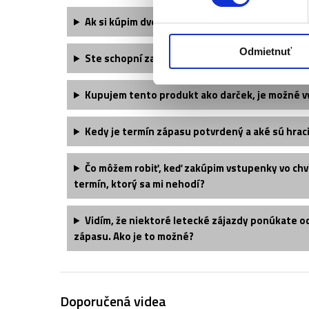
Ak si kúpim dve vstupenky, budem mať miesta 
Odmietnuť
Ste schopní zabezpečiť väčšie množstvo vstup
Kupujem tento produkt ako darček, je možné v
Kedy je termín zápasu potvrdený a aké sú hraci
Čo môžem robiť, keď zakúpim vstupenky vo chvíl
termín, ktorý sa mi nehodí?
Vidím, že niektoré letecké zájazdy ponúkate o
zápasu. Ako je to možné?
Doporučená videa