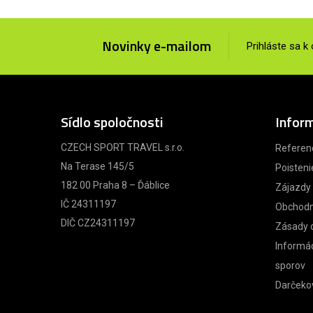
Novinky e-mailom
Prihláste sa k
Sídlo spoločnosti
Infor
CZECH SPORT TRAVEL s.r.o.
Referen
Na Terase 145/5
Poisteni
182 00 Praha 8 – Ďáblice
Zájazdy
IČ 24311197
Obchodn
DIČ CZ24311197
Zásady 
Informác
sporov
Darčeko