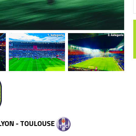
Ajax Amsterdam
FC
Feyenoord
SL
erpy
PSV Eindhoven
Sp
gy
FC Volendam
iège
F
Ne
SK
LYON - TOULOUSE