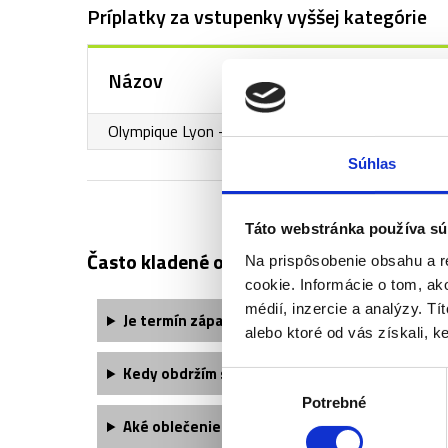
Príplatky za vstupenky vyššej kategórie
Názov
Olympique Lyon - Toulouse - 2. kategória - sekto
Súhlas
Táto webstránka používa sú
Často kladené otázky:
Na prispôsobenie obsahu a r
cookie. Informácie o tom, ak
médií, inzercie a analýzy. Tí
Je termín zápasu finálne potvrdený?
alebo ktoré od vás získali, ke
Kedy obdržím svoje vstupenky?
Výber
Potrebné
súhlasu
Aké oblečenie si môžem vziať?