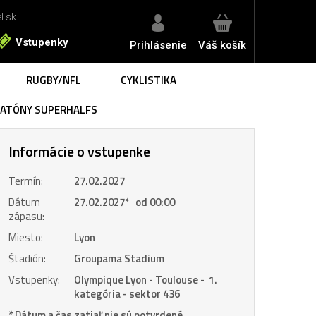
l.sk
Vstupenky
Prihlásenie
Váš košík
RUGBY/NFL
CYKLISTIKA
RATÓNY SUPERHALFS
 Monza | vstupenky
otoGP San Marino | vstupenky
 Fiorentina
 Monza | BUS 2 noci
toGP San Marino | LET ✈️
 Miláno
 Monza | BUS 1 noc
S Rím
Informácie o vstupenke
 Monza | LET ✈️
talanta BC
otoGP Holandsko | vstupenky
logna FC
Termín:
27.02.2027
omo 1907
Dátum
27.02.2027
*
od 00:00
 Turín
otoGP Nemecko | vstupenky
zápasu:
ter Miláno
Miesto:
Lyon
ventus FC
 Abú Dhabí | vstupenky
rma Calcio 1913
Štadión:
Groupama Stadium
 Abú Dhabí | LET ✈️
toGP Veľká Británia | vstupenky
SC Neapol
Vstupenky:
Olympique Lyon - Toulouse - 1.
S. Lazio
kategória - sektor 436
inese Calcio
* Dátum a čas zatiaľ nie sú potvrdené.