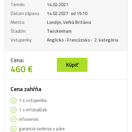
Termín:
14.02.2027
Dátum zápasu:
14.02.2027 od 15:10
Miesto:
Londýn, Veľká Británia
Štadión:
Twickenham
Vstupenky:
Anglicko - Francúzsko - 2. kategória
Cena:
Kúpiť
460 €
Cena zahŕňa
1 x vstupenka
1 x infobalíček
infoservis
garancia sedenia v páre