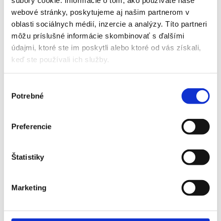
webové stránky, poskytujeme aj našim partnerom v
ANGLICKO (RED & WHITES) -
oblasti sociálnych médií, inzercie a analýzy. Títo partneri
FRANCÚZSKO (LES BLEUS)
môžu príslušné informácie skombinovať s ďalšími
údajmi, ktoré ste im poskytli alebo ktoré od vás získali,
Príplatky za vstupenky vyššej kategórie
keď ste používali ich služby.
Výber
Názov
Príplatok
Potrebné
súhlasu
Anglicko - Francúzsko - 2.
0 EUR
Preferencie
kategória
Anglicko - Francúzsko - 1.
380 EUR
Štatistiky
kategória
Marketing