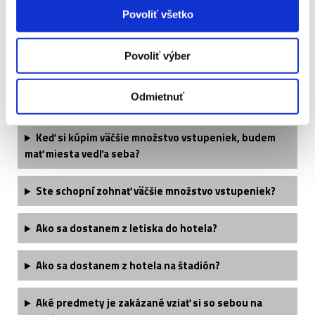
Často kladené otázky:
Povoliť všetko
Musí byť cestovný pas platný aj nejaký čas po
Povoliť výber
návrate z Anglicka?
Odmietnuť
Kedy obdržím svoje vstupenky?
Keď si kúpim väčšie množstvo vstupeniek, budem
mať miesta vedľa seba?
Ste schopní zohnať väčšie množstvo vstupeniek?
Ako sa dostanem z letiska do hotela?
Ako sa dostanem z hotela na štadión?
Aké predmety je zakázané vziať si so sebou na