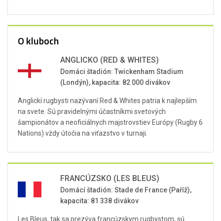
O kluboch
ANGLICKO (RED & WHITES)
Domáci štadión: Twickenham Stadium
(Londýn), kapacita: 82 000 divákov
Anglickí rugbysti nazývaní Red & Whites patria k najlepším
na svete. Sú pravidelnými účastníkmi svetových
šampionátov a neoficiálnych majstrovstiev Európy (Rugby 6
Nations) vždy útočia na viťazstvo v turnaji.
FRANCÚZSKO (LES BLEUS)
Domácí štadión: Stade de France (Paříž),
kapacita: 81 338 divákov
Les Bleus, tak sa prezýva francúzskym rugbystom, sú