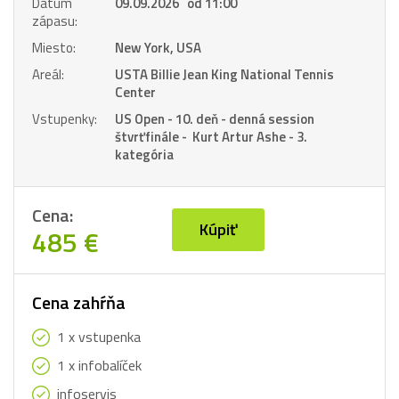
Dátum
09.09.2026 od 11:00
zápasu:
Miesto:
New York, USA
Areál:
USTA Billie Jean King National Tennis
Center
Vstupenky:
US Open - 10. deň - denná session
štvrťfinále - Kurt Artur Ashe - 3.
kategória
Cena:
Kúpiť
485 €
Cena zahŕňa
1 x vstupenka
1 x infobalíček
infoservis