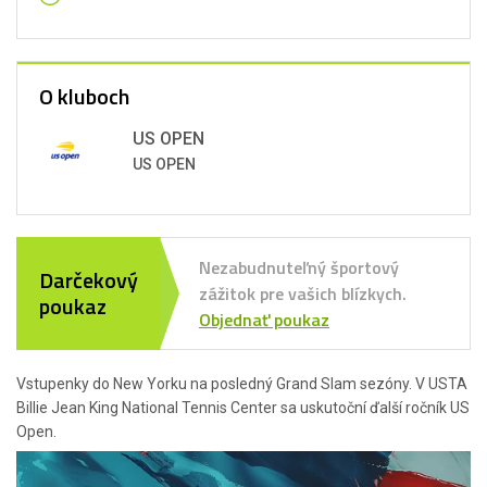
O kluboch
US OPEN
US OPEN
Nezabudnuteľný športový
Darčekový
zážitok pre vašich blízkych.
poukaz
Objednať poukaz
Vstupenky do New Yorku na posledný Grand Slam sezóny. V USTA
Billie Jean King National Tennis Center sa uskutoční ďalší ročník US
Open.