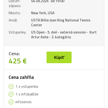
Dátum
04.09.2026 od 19:00
zápasu:
Miesto:
New York, USA
Areál:
USTA Billie Jean King National Tennis
Center
Vstupenky:
US Open - 5. deň - večerná session - Kurt
Artur Ashe - 3. kategória
Cena:
Kúpiť
425 €
Cena zahŕňa
1 x vstupenka
1 x infobalíček
infoservis