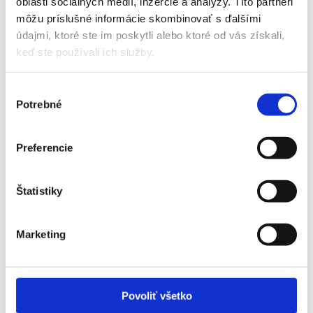
oblasti sociálnych médií, inzercie a analýzy. Títo partneri
môžu príslušné informácie skombinovať s ďalšími
údajmi, ktoré ste im poskytli alebo ktoré od vás získali,
keď ste používali ich služby.
Výber
Potrebné
súhlasu
Preferencie
Štatistiky
Marketing
Povoliť všetko