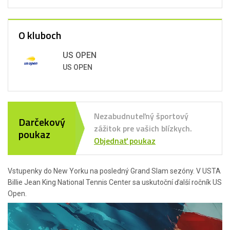
O kluboch
US OPEN
US OPEN
Nezabudnuteľný športový
Darčekový
zážitok pre vašich blízkych.
poukaz
Objednať poukaz
Vstupenky do New Yorku na posledný Grand Slam sezóny. V USTA
Billie Jean King National Tennis Center sa uskutoční ďalší ročník US
Open.