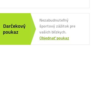
Nezabudnuteľný
Darčekový
športový zážitok pre
poukaz
vašich blízkych.
Objednať poukaz
 Porto
 Benfica
orting CP
C Kodaň
w York Red Bulls
 Rapid Viedeň