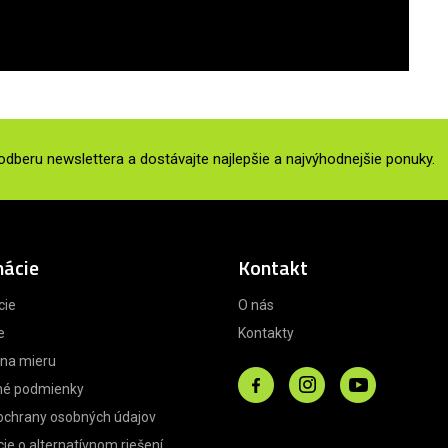
 odberu newslettera a dostávajte najlepšie a najvýhodnejšie ponuky.
mácie
Kontakt
cie
O nás
e
Kontakty
 na mieru
é podmienky
ochrany osobných údajov
ie o alternatívnom riešení