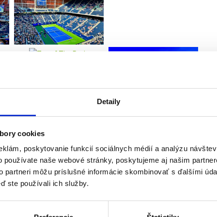
Detaily
bory cookies
eklám, poskytovanie funkcií sociálnych médií a analýzu návšte
o používate naše webové stránky, poskytujeme aj našim partner
to partneri môžu príslušné informácie skombinovať s ďalšími údaj
ď ste používali ich služby.