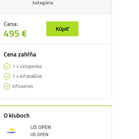
ppa Italia
 Azerbajdžan | vstupenky
kategória
 Azerbajdžan | LET ✈️
Cena:
 Japonsko | vstupenky
Kúpiť
495 €
Cena zahŕňa
1 x vstupenka
 Veľká Británia | vstupenky
1 x infobalíček
infoservis
ton Villa - EL
O kluboch
US OPEN
US OPEN