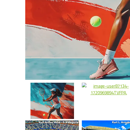
Hamburger SV
Hertha Berlín
Schalke 04
Werder Bremen
DFB Pokal
Superpohár
FC Bruggy
KAA Gent
Royal Antw
Cercle Brug
Standard L
Aberdeen FC
Celtic FC
Rangers FC
Heart of Midlothian FC