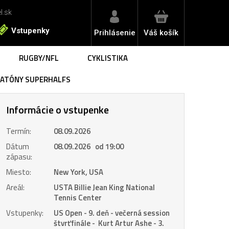
l.sk
Vstupenky
Prihlásenie
Váš košík
RUGBY/NFL
CYKLISTIKA
RATÓNY SUPERHALFS
 Monza | vstupenky
otoGP San Marino | vstupenky
 Fiorentina
 Monza | BUS 2 noci
toGP San Marino | LET ✈️
 Miláno
 Monza | BUS 1 noc
S Rím
Informácie o vstupenke
 Monza | LET ✈️
talanta BC
otoGP Holandsko | vstupenky
logna FC
Termín:
08.09.2026
omo 1907
Dátum
08.09.2026 od 19:00
 Turín
otoGP Nemecko | vstupenky
zápasu:
ter Miláno
Miesto:
New York, USA
ventus FC
 Abú Dhabí | vstupenky
rma Calcio 1913
Areál:
USTA Billie Jean King National
 Abú Dhabí | LET ✈️
toGP Veľká Británia | vstupenky
SC Neapol
Tennis Center
S. Lazio
Vstupenky:
US Open - 9. deň - večerná session
inese Calcio
štvrťfinále - Kurt Artur Ashe - 3.