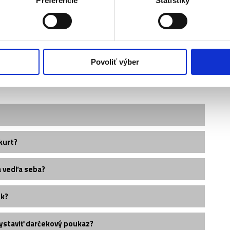
Preferencie
Štatistiky
- GRAND SLAM
Povoliť výber
kurt?
 vedľa seba?
ek?
ystaviť darčekový poukaz?