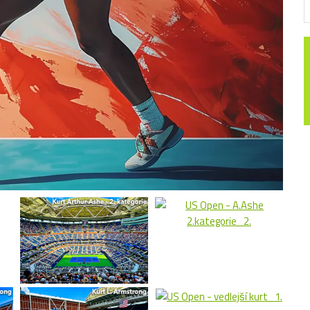
Ajax Amsterdam
FC
Feyenoord
SL
erpy
PSV Eindhoven
Sp
gy
FC Volendam
iège
F
Ne
SK