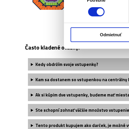
Potrebné
súhlasu
US OPEN 
Odmietnuť
Často kladené otázky:
Kedy obdržím svoje vstupenky?
Kam sa dostanem so vstupenkou na centrálny 
Ak si kúpim dve vstupenky, budeme mať miesta
Ste schopní zohnať väčšie množstvo vstupeni
Tento produkt kupujem ako darček, je možné v