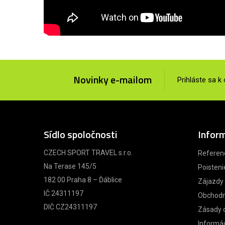
Novinky e-mailom
Prihláste sa k
Sídlo spoločnosti
Infor
CZECH SPORT TRAVEL s.r.o.
Referen
Na Terase 145/5
Poisteni
182 00 Praha 8 – Ďáblice
Zájazdy
IČ 24311197
Obchodn
DIČ CZ24311197
Zásady 
Informác