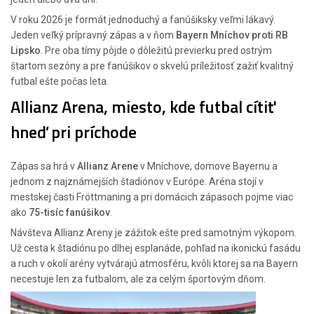
V roku 2026 je formát jednoduchý a fanúšiksky veľmi lákavý.
Jeden veľký prípravný zápas a v ňom
Bayern Mníchov proti RB
Lipsko
. Pre oba tímy pôjde o dôležitú previerku pred ostrým
štartom sezóny a pre fanúšikov o skvelú príležitosť zažiť kvalitný
futbal ešte počas leta.
Allianz Arena, miesto, kde futbal cítiť
hneď pri príchode
Zápas sa hrá v
Allianz Arene
v Mníchove, domove Bayernu a
jednom z najznámejších štadiónov v Európe. Aréna stojí v
mestskej časti Fröttmaning a pri domácich zápasoch pojme viac
ako
75-tisíc fanúšikov
.
Návšteva Allianz Areny je zážitok ešte pred samotným výkopom.
Už cesta k štadiónu po dlhej esplanáde, pohľad na ikonickú fasádu
a ruch v okolí arény vytvárajú atmosféru, kvôli ktorej sa na Bayern
necestuje len za futbalom, ale za celým športovým dňom.