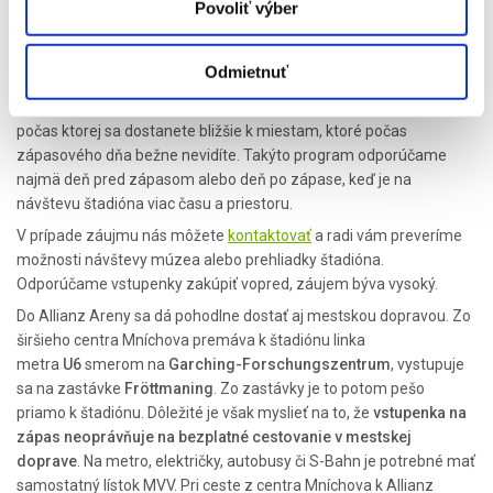
Futbaloví fanúšikovia by si však nemali nechať ujsť ani
FC Bayern
Povoliť výber
Museum
alebo
prehliadku Allianz Areny
. Múzeum ponúka pohľad
do histórie klubu, trofeje, legendárne momenty, dresy a príbehy
Odmietnuť
hráčov, ktorí z Bayernu urobili jeden z najväčších klubov sveta.
Zaujímavou možnosťou je aj
Arena Tour
, teda prehliadka štadióna,
počas ktorej sa dostanete bližšie k miestam, ktoré počas
zápasového dňa bežne nevidíte. Takýto program odporúčame
najmä deň pred zápasom alebo deň po zápase, keď je na
návštevu štadióna viac času a priestoru.
V prípade záujmu nás môžete
kontaktovať
a radi vám preveríme
možnosti návštevy múzea alebo prehliadky štadióna.
Odporúčame vstupenky zakúpiť vopred, záujem býva vysoký.
Do Allianz Areny sa dá pohodlne dostať aj mestskou dopravou. Zo
širšieho centra Mníchova premáva k štadiónu linka
metra
U6
smerom na
Garching-Forschungszentrum
, vystupuje
sa na zastávke
Fröttmaning
. Zo zastávky je to potom pešo
priamo k štadiónu. Dôležité je však myslieť na to, že
vstupenka na
zápas neoprávňuje na bezplatné cestovanie v mestskej
doprave
. Na metro, električky, autobusy či S-Bahn je potrebné mať
samostatný lístok MVV. Pri ceste z centra Mníchova k Allianz