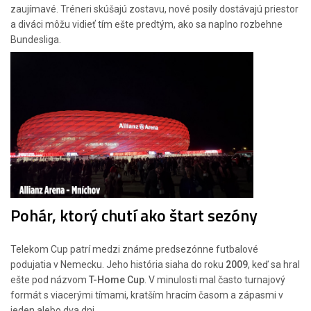
zaujímavé. Tréneri skúšajú zostavu, nové posily dostávajú priestor
a diváci môžu vidieť tím ešte predtým, ako sa naplno rozbehne
Bundesliga.
Pohár, ktorý chutí ako štart sezóny
Telekom Cup patrí medzi známe predsezónne futbalové
podujatia v Nemecku. Jeho história siaha do roku
2009
, keď sa hral
ešte pod názvom
T-Home Cup
. V minulosti mal často turnajový
formát s viacerými tímami, kratším hracím časom a zápasmi v
jeden alebo dva dni.