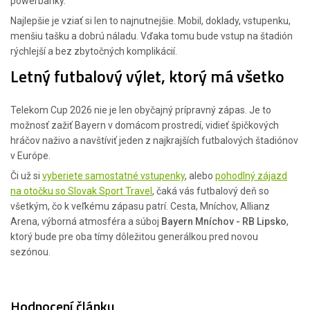
powerbanky.
Najlepšie je vziať si len to najnutnejšie. Mobil, doklady, vstupenku,
menšiu tašku a dobrú náladu. Vďaka tomu bude vstup na štadión
rýchlejší a bez zbytočných komplikácií.
Letný futbalový výlet, ktorý má všetko
Telekom Cup 2026 nie je len obyčajný prípravný zápas. Je to
možnosť zažiť Bayern v domácom prostredí, vidieť špičkových
hráčov naživo a navštíviť jeden z najkrajších futbalových štadiónov
v Európe.
Či už si
vyberiete samostatné vstupenky
, alebo
pohodlný zájazd
na otočku so Slovak Sport Travel
, čaká vás futbalový deň so
všetkým, čo k veľkému zápasu patrí. Cesta, Mníchov, Allianz
Arena, výborná atmosféra a súboj
Bayern Mníchov - RB Lipsko
,
ktorý bude pre oba tímy dôležitou generálkou pred novou
sezónou.
Hodnocení článku