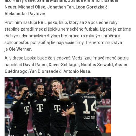
ako
Harry Kane, Jamal Musiala, Joshua Kimmich, Manuel
Neuer, Michael Olise, Jonathan Tah, Leon Goretzka či
Aleksandar Pavlović
.
Proti nim nastúpi
RB Lipsko
, klub, ktorý sa za posledné roky
stabilne zaradil medzi špičku nemeckého futbalu. Lipsko je známe
rýchlym, dynamickým štýlom hry, prácou s mladými hráčmi a
schopnosťou potrápiť aj tie najväčšie tímy. Trénerom mužstva
je
Ole Werner
.
Aj v drese Lipska bude čo sledovať. Medzi zaujímavé mená patria
napríklad
David Raum, Xaver Schlager, Nicolas Seiwald, Assan
Ouédraogo, Yan Diomande či Antonio Nusa
.