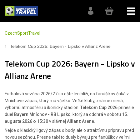
CzechSportTravel
Telekom Cup 2026: Bayern - Lipsko v Allianz Arene
Telekom Cup 2026: Bayern - Lipsko v
Allianz Arene
Futbalová sezóna 2026/27 sa ešte len blíži, no fanúšikov čaká v
Mníchove zápas, ktorý má všetko. Veľké kluby, známe mená,
výbornú atmosféru a ikonický štadión.
Telekom Cup 2026
prinesie
duel
Bayern Mníchov - RB Lipsko
, ktorý sa odohrá v sobotu
15.
augusta 2026 o 15:30
v slávnej
Allianz Arene
.
Nejde o klasický ligový zápas o body, ale o atraktívnu prípravu pred
novou sezónou. Presne takéto duely bývajú pre fanúšikov veľmi