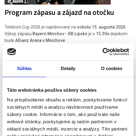
Program zápasu a zájazd na otočku
Telekom Cup 2026 je naplánovaný na
sobotu 15. augusta 2026
.
Výkop zápasu
Bayern Mníchov - RB Lipsko
je o
15:30
a dejiskom
bude
Allianz Arena v Mníchove
.
Pre fanúšikov zo Slovenska organizujeme aj
kompletný
autobusový zájazd na otočku
. Odchody sú naplánované v
nočných hodinách zo
Žiliny, Trenčína, Trnavy a Bratislavy
, aby ste
Súhlas
Detaily
O cookies
do Mníchova dorazili v dopoludňajších hodinách priamo k Allianz
Arene.
Po príchode bude priestor aj na individuálny program. Môžete sa
Táto webstránka používa súbory cookies
vybrať do centra Mníchova, prejsť sa v okolí štadióna alebo si užiť
predzápasovú atmosféru medzi fanúšikmi. Následne vás čaká
Na prispôsobenie obsahu a reklám, poskytovanie funkcií
samotný zápas a po ňom večerný odchod späť na Slovensko.
sociálnych médií a analýzu návštevnosti používame
Návrat je plánovaný v nočných hodinách z 15. na 16. augusta.
súbory cookie. Informácie o tom, ako používate naše
Zájazd zahŕňa autobusovú dopravu tam aj späť, vstupenku,
webové stránky, poskytujeme aj našim partnerom v
cestovné poistenie, infobalíček a služby delegáta. Pri vstupenkách
oblasti sociálnych médií, inzercie a analýzy. Títo partneri
garantujeme miesta pri sebe aj pri väčšom počte osôb. Pri 5.
môžu príslušné informácie skombinovať s ďalšími