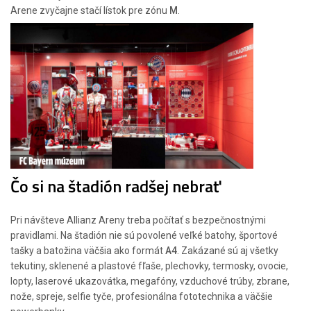
Arene zvyčajne stačí lístok pre zónu
M
.
Čo si na štadión radšej nebrať
Pri návšteve Allianz Areny treba počítať s bezpečnostnými
pravidlami. Na štadión nie sú povolené veľké batohy, športové
tašky a batožina väčšia ako formát
A4
. Zakázané sú aj všetky
tekutiny, sklenené a plastové fľaše, plechovky, termosky, ovocie,
lopty, laserové ukazovátka, megafóny, vzduchové trúby, zbrane,
nože, spreje, selfie tyče, profesionálna fototechnika a väčšie