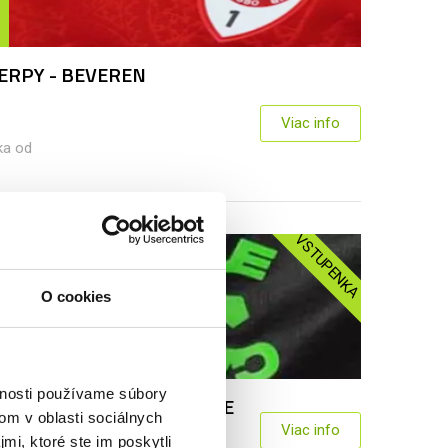
RPY - BEVEREN
Viac info
ka od
VSTUPENKA
O cookies
vnosti používame súbory
E BRUGGY - ST. TRUIDENSE
om v oblasti sociálnych
ka od
Viac info
mi, ktoré ste im poskytli