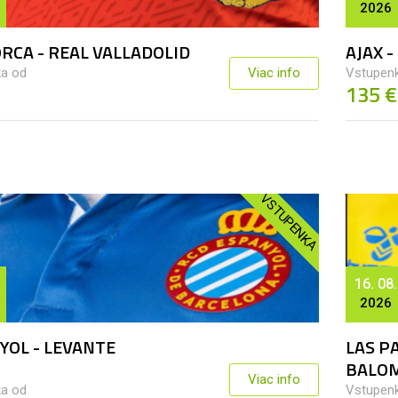
2026
RCA - REAL VALLADOLID
AJAX 
a od
Viac info
Vstupen
135 €
VSTUPENKA
16. 08.
2026
YOL - LEVANTE
LAS P
BALO
Viac info
a od
Vstupen