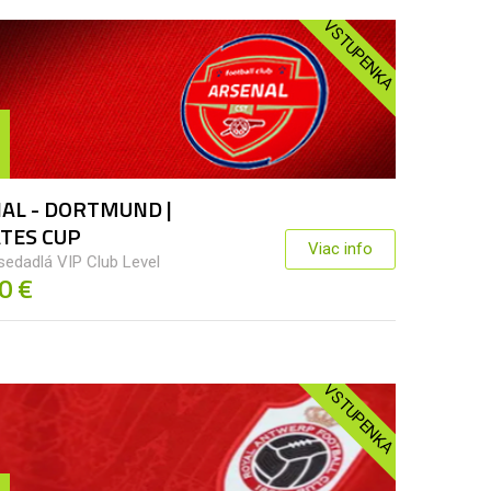
VSTUPENKA
AL - DORTMUND |
TES CUP
Viac info
sedadlá VIP Club Level
0 €
VSTUPENKA