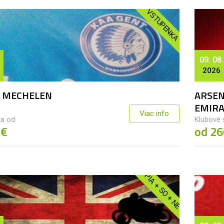
VSTUPENKA
09. 08.
2026
- MECHELEN
ARSEN
EMIRA
Viac info
a od
Klubové 
 €
od 26
PIA + SO + NE