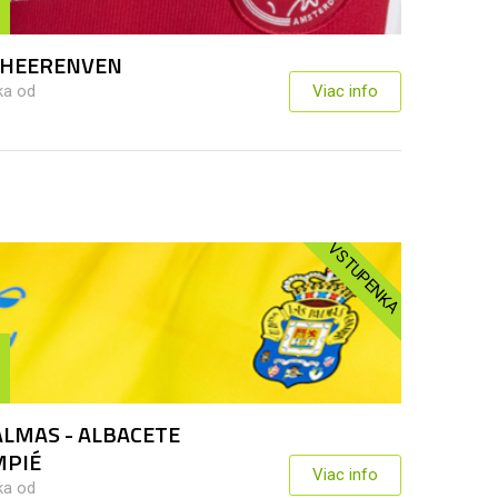
- HEERENVEN
ka od
Viac info
VSTUPENKA
ALMAS - ALBACETE
MPIÉ
Viac info
ka od