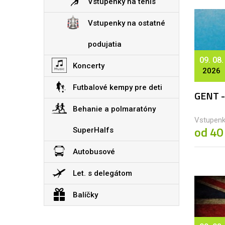
Vstupenky na tenis
Vstupenky na ostatné
podujatia
09. 08.
Koncerty
2026
Futbalové kempy pre deti
GENT 
Behanie a polmaratóny
Vstupenk
od 40
SuperHalfs
Autobusové
Let. s delegátom
Balíčky