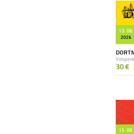
15. 08.
2026
DORTM
Vstupenk
30 €
15. 08.