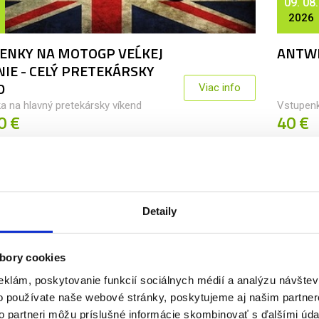
09. 08.
2026
ENKY NA MOTOGP VEĹKEJ
ANTWE
NIE - CELÝ PRETEKÁRSKY
D
Viac info
a na hlavný pretekársky víkend
Vstupen
0 €
40 €
VSTUPENKA
Detaily
14. 08.
2026
bory cookies
eklám, poskytovanie funkcií sociálnych médií a analýzu návšte
AL - COMO
CERCL
o používate naše webové stránky, poskytujeme aj našim partner
sedadlá VIP Club Level
Viac info
Vstupen
to partneri môžu príslušné informácie skombinovať s ďalšími údaj