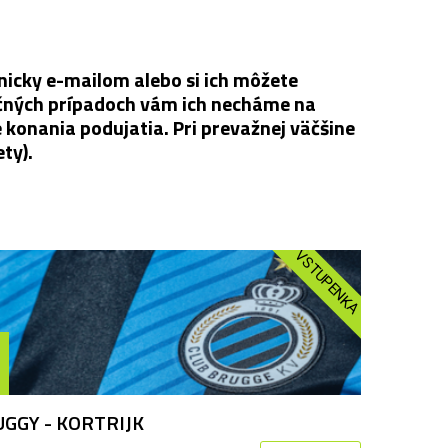
ppa Italia
 Azerbajdžan | vstupenky
 Azerbajdžan | LET ✈️
icky e-mailom alebo si ich môžete
 Japonsko | vstupenky
močných prípadoch vám ich necháme na
konania podujatia. Pri prevažnej väčšine
ty).
 Veľká Británia | vstupenky
VSTUPENKA
ton Villa - EL
UGGY - KORTRIJK