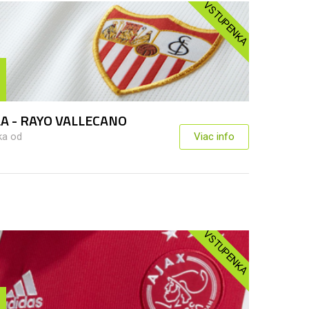
VSTUPENKA
LA - RAYO VALLECANO
ka od
Viac info
VSTUPENKA