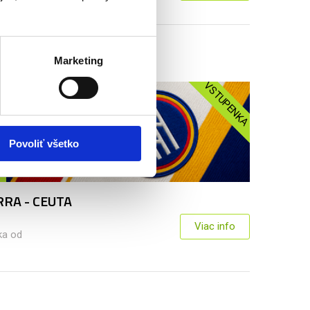
Marketing
VSTUPENKA
Povoliť všetko
RA - CEUTA
Viac info
ka od