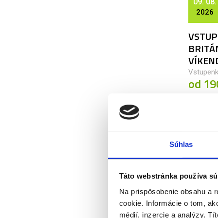
09. 08.
2026
VSTUP
BRITÁ
VÍKEN
Vstupenk
od 19
Súhlas
12. 08.
2026
Táto webstránka používa sú
Na prispôsobenie obsahu a r
ARSEN
cookie. Informácie o tom, ak
Klubové 
médií, inzercie a analýzy. Tí