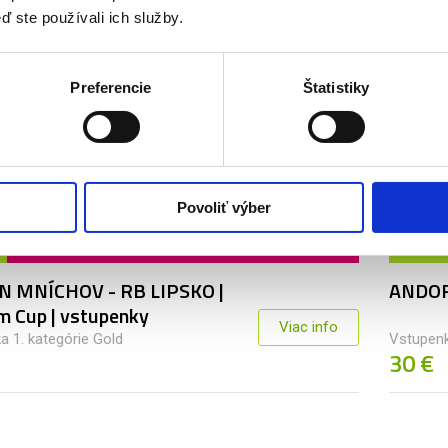
0 €
45 €
ď ste používali ich služby.
Preferencie
Štatistiky
MNÍCHOV
Povoliť výber
15. 08.
2026
N MNÍCHOV - RB LIPSKO |
ANDOR
m Cup | vstupenky
Viac info
a 1. kategórie Gold
Vstupen
30 €