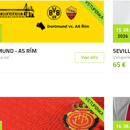
VSTUPENKA
15. 08.
2026
UND - AS RÍM
SEVIL
a od
Viac info
Vstupen
65 €
VSTUPENKA
16. 08.