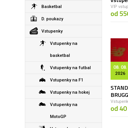
Hamburger SV
Basketbal
VIP vstup
Hertha Berlín
od 55
Schalke 04
D. poukazy
Werder Bremen
DFB Pokal
Vstupenky
Superpohár
Vstupenky na
FC Bruggy
basketbal
KAA Gent
Royal Antw
08. 08.
Vstupenky na futbal
Cercle Brug
2026
Standard L
Vstupenky na F1
STAND
Aberdeen FC
Vstupenky na hokej
BRUGG
Celtic FC
Vstupenk
Rangers FC
Vstupenky na
od 40
Heart of Midlothian FC
MotoGP