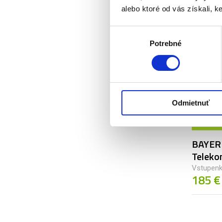
od 15
alebo ktoré od vás získali, ke
Výber
Potrebné
súhlasu
Odmietnuť
15. 08.
2026
BAYER
Teleko
Vstupenk
185 €